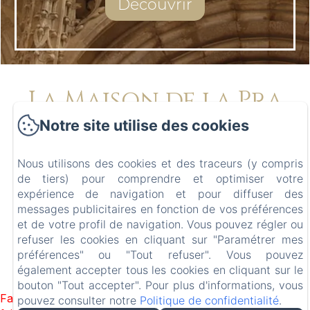
Découvrir
La Maison de la Pra
Notre site utilise des cookies
Politique de confidentialité
Informations légales
Informations sur les cookies
Nous utilisons des cookies et des traceurs (y compris
de tiers) pour comprendre et optimiser votre
8 Rue de l'equerre, Valence, 26000, France
expérience de navigation et pour diffuser des
hello@maisondelapra.com
messages publicitaires en fonction de vos préférences
+33 4 75 43 69 73
et de votre profil de navigation. Vous pouvez régler ou
refuser les cookies en cliquant sur "Paramétrer mes
préférences" ou "Tout refuser". Vous pouvez
également accepter tous les cookies en cliquant sur le
Créé par Amenitiz
bouton "Tout accepter". Pour plus d'informations, vous
Failed to load BookingEngine/index: Loading chunk 1322
pouvez consulter notre
Politique de confidentialité
.