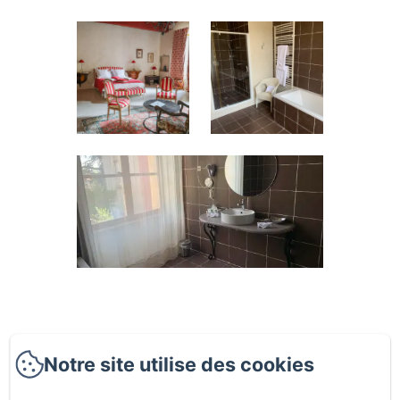
La Maison de la Pra
Notre site utilise des cookies
Politique de confidentialité